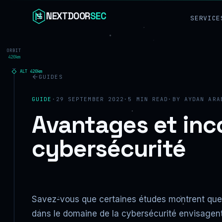
Skip to content
NEXTDOOR
SEC
SERVICE
ORBIT
420km
ALT
420
km
GUIDES
GUIDE
·
29 SEPTEMBER 2022
·
5
MIN READ
·
BY
AYDAN ARA
Avantages et inco
cybersécurité
Savez-vous que certaines études montrent que 
dans le domaine de la cybersécurité envisagent de