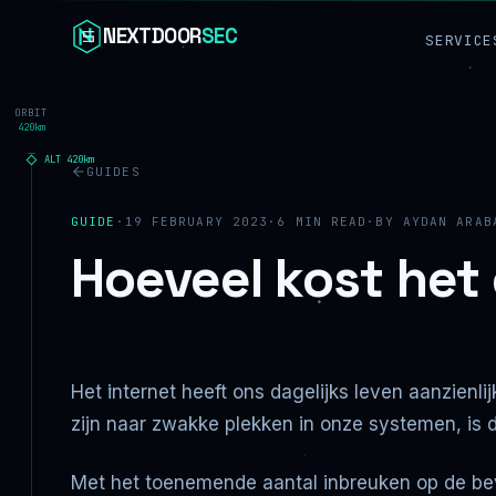
Skip to content
NEXTDOOR
SEC
SERVICE
ORBIT
420km
ALT
420
km
GUIDES
GUIDE
·
19 FEBRUARY 2023
·
6
MIN READ
·
BY
AYDAN ARAB
Hoeveel kost het
Het internet heeft ons dagelijks leven aanzienl
zijn naar zwakke plekken in onze systemen, is 
Met het toenemende aantal inbreuken op de beve