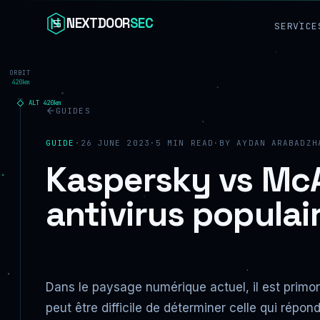
Skip to content
NEXTDOOR
SEC
SERVICE
ORBIT
420km
ALT
420
km
GUIDES
GUIDE
·
26 JUNE 2023
·
5
MIN READ
·
BY
AYDAN ARABADZH
Kaspersky vs McA
antivirus populai
Dans le paysage numérique actuel, il est primor
peut être difficile de déterminer celle qui répon