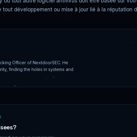
y ou tout autre logiciel antivirus doit être basée sur vo
 de tout développement ou mise à jour lié à la réputation d
cking Officer of NextdoorSEC. He
ity, finding the holes in systems and
G
 sees?