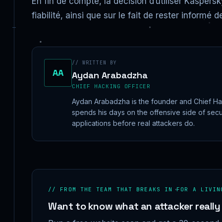
En fin de compte, la décision d’utiliser Kaspersk
fiabilité, ainsi que sur le fait de rester informé
// WRITTEN BY
AA
Aydan Arabadzha
CHIEF HACKING OFFICER
Aydan Arabadzha is the founder and Chief Ha
spends his days on the offensive side of secur
applications before real attackers do.
// FROM THE TEAM THAT BREAKS IN FOR A LIVIN
Want to know what an attacker really