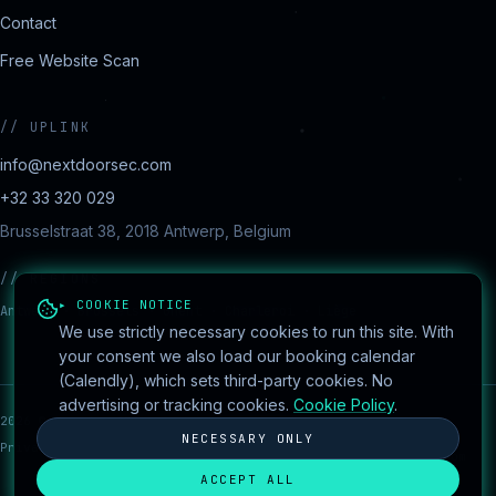
Contact
Free Website Scan
//
UPLINK
info@nextdoorsec.com
+32 33 320 029
Brusselstraat 38, 2018 Antwerp, Belgium
//
REGIONS
▸ COOKIE NOTICE
Antwerp · Brussels · Ghent · Charleroi · Liège
We use strictly necessary cookies to run this site. With
your consent we also load our booking calendar
(Calendly), which sets third-party cookies. No
advertising or tracking cookies.
Cookie Policy
.
2026
©
NextdoorSEC
·
session encrypted
●
Cookie
Built by
NECESSARY ONLY
Privacy
Cookies
Terms
Disclaimer
settings
AydanConsulting.com
ACCEPT ALL