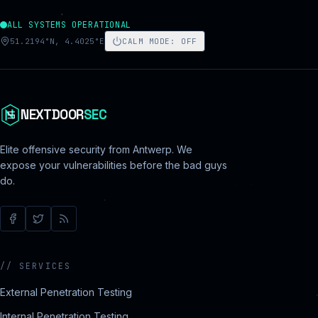
ALL SYSTEMS OPERATIONAL
51.2194°N, 4.4025°E
CALM MODE
:
OFF
NEXTDOOR
SEC
Elite offensive security from Antwerp. We
expose your vulnerabilities before the bad guys
do.
//
SERVICES
External Penetration Testing
Internal Penetration Testing