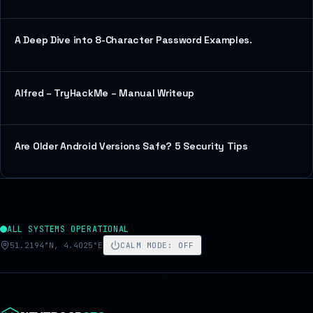
A Deep Dive into 8-Character Password Examples.
Alfred – TryHackMe – Manual Writeup
Are Older Android Versions Safe? 5 Security Tips
ALL SYSTEMS OPERATIONAL
51.2194°N, 4.4025°E
CALM MODE
:
OFF