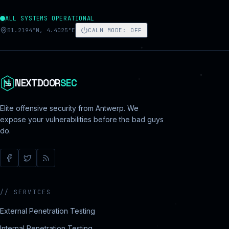
ALL SYSTEMS OPERATIONAL
51.2194°N, 4.4025°E
CALM MODE
:
OFF
NEXTDOOR
SEC
Elite offensive security from Antwerp. We
expose your vulnerabilities before the bad guys
do.
//
SERVICES
External Penetration Testing
Internal Penetration Testing