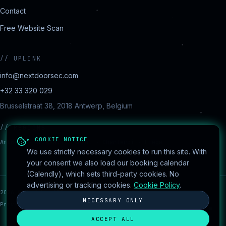
Contact
Free Website Scan
//
UPLINK
info@nextdoorsec.com
+32 33 320 029
Brusselstraat 38, 2018 Antwerp, Belgium
//
REGIONS
▸ COOKIE NOTICE
Antwerp · Brussels · Ghent · Charleroi · Liège
We use strictly necessary cookies to run this site. With
your consent we also load our booking calendar
(Calendly), which sets third-party cookies. No
advertising or tracking cookies.
Cookie Policy
.
2026
©
NextdoorSEC
·
session encrypted
●
Cookie
Built by
NECESSARY ONLY
Privacy
Cookies
Terms
Disclaimer
settings
AydanConsulting.com
ACCEPT ALL