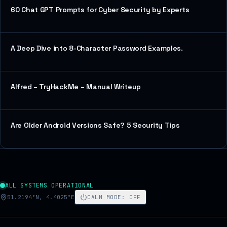
60 Chat GPT Prompts for Cyber Security by Experts
A Deep Dive into 8-Character Password Examples.
Alfred – TryHackMe – Manual Writeup
Are Older Android Versions Safe? 5 Security Tips
ALL SYSTEMS OPERATIONAL
51.2194°N, 4.4025°E
CALM MODE
:
OFF